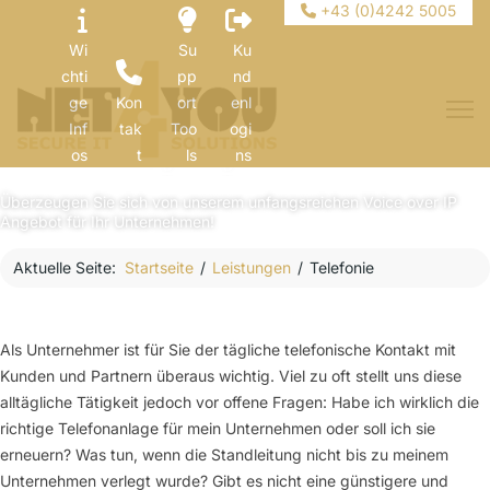
+43 (0)4242 5005
Wi
Su
Ku
chti
pp
nd
ge
Kon
ort
enl
Inf
tak
Too
ogi
Mit unseren Telefonlösungen erreichen Sie Ihre
Kunden einfach, günstig und überall!
os
t
ls
ns
Überzeugen Sie sich von unserem unfangsreichen Voice over IP
Angebot für Ihr Unternehmen!
Aktuelle Seite:
Startseite
Leistungen
Telefonie
Als Unternehmer ist für Sie der tägliche telefonische Kontakt mit
Kunden und Partnern überaus wichtig. Viel zu oft stellt uns diese
alltägliche Tätigkeit jedoch vor offene Fragen: Habe ich wirklich die
richtige Telefonanlage für mein Unternehmen oder soll ich sie
erneuern? Was tun, wenn die Standleitung nicht bis zu meinem
Unternehmen verlegt wurde? Gibt es nicht eine günstigere und