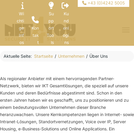
+43 (0)4242 5005
Wi
Su
Ku
chti
pp
nd
ge
Kon
ort
enl
Inf
tak
Too
ogi
os
t
ls
ns
Aktuelle Seite:
Startseite
Unternehmen
Über Uns
Als regionaler Anbieter mit einem hervorragenden Partner-
Netzwerk, bieten wir IKT Gesamtlösungen, die speziell auf unsere
Kunden und deren Bedürfnisse abgestimmt sind. Schon in den
ersten Jahren haben wir es geschafft, uns zu positionieren und zu
einem bedeutungsvollen Unternehmen dieser Branche
heranzuwachsen. Unsere Kernkompetenzen liegen in Internet- sowie
Intranet-Lösungen, Standortvernetzungen, Voice over IP, Server
Housing, e-Business-Solutions und Online Applications. Ein