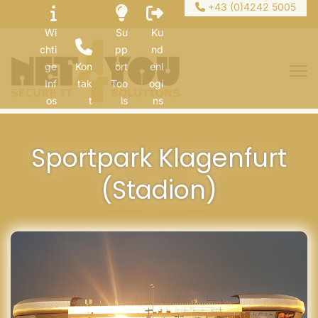
+43 (0)4242 5005
Wi
Su
Ku
chti
pp
nd
ge
Kon
ort
enl
Inf
tak
Too
ogi
os
t
ls
ns
Sportpark Klagenfurt
(Stadion)