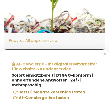
Papyrus Altpapierservice
×
AI-Concierge - Ihr digitaler Mitarbeiter
🤖
für Website & Kundenservice
Sofort einsatzbereit |
DSGVO-konform |
ohne erfundene Antworten | 24/7 |
Warum nicht gemeinsam mehr
mehrsprachig
erreichen?
👉
Jetzt 3 Monate kostenlos testen
👉
AI-Concierge live testen
Unser Netzwerk: