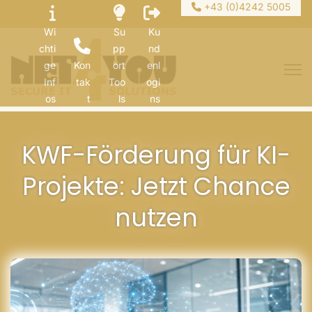
+43 (0)4242 5005
Wi
Su
Ku
chti
pp
nd
ge
Kon
ort
enl
Inf
tak
Too
ogi
os
t
ls
ns
KWF-Förderung für KI-
Projekte: Jetzt Chance
nutzen