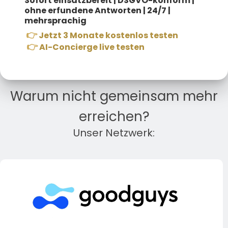
Sofort einsatzbereit |
DSGVO-konform |
Jobmesse FH Kärnten Meet & Match 2024
ohne erfundene Antworten | 24/7 |
mehrsprachig
👉
Jetzt 3 Monate kostenlos testen
👉
AI-Concierge live testen
Warum nicht gemeinsam mehr
erreichen?
Unser Netzwerk: