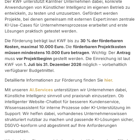
Der KWF unterstützt Kärntner Unternehmen dabei, konkrete
Anwendungen von Künstlicher Intelligenz im eigenen Betrieb zu
entwickeln, zu testen und umzusetzen. Gefördert werden
Projekte, bei denen gemeinsam mit externen Expert:innen zentrale
KI-Use-Cases für Unternehmensprozesse erarbeitet und erste
Lösungen praktisch getestet werden.
Die Förderung beträgt laut KWF bis zu
30 % der förderbaren
Kosten, maximal 10.000 Euro.
Die
förderbaren Projektkosten
müssen mindestens 10.000 Euro betragen
. Wichtig: Der
Antrag
muss
vor Projektbeginn
gestellt werden. Die Einreichung ist laut
KWF von
1. Juli bis 31. Dezember 2026
möglich – vorbehaltlich
verfügbarer Budgetmittel.
Detaillierte Informationen zur Förderung finden Sie
hier.
Mit unseren
AI.Services
unterstützen wir Unternehmen dabei,
Künstliche Intelligenz sinnvoll und praxisnah einzusetzen. Ob
intelligenter Website-Chatbot für besseren Kundenservice,
Wissensassistent für interne Prozesse oder KI-Unterstützung im
Support: Wir helfen dabei, vorhandenes Unternehmenswissen
strukturiert nutzbar zu machen und passende KI-Lösungen sicher,
DSGVO-konform und abgestimmt auf Ihre Anforderungen
umzusetzen.