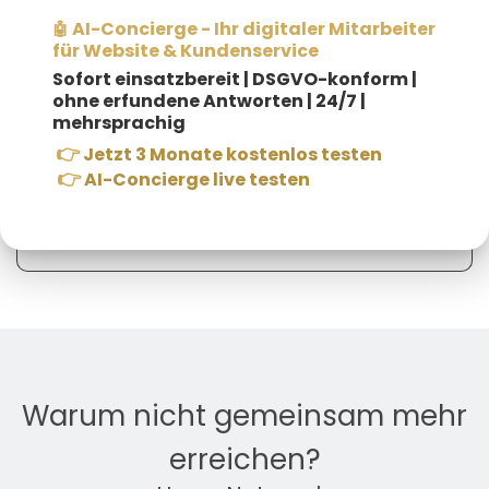
AI-Concierge - Ihr digitaler Mitarbeiter
🤖
für Website & Kundenservice
Sofort einsatzbereit |
DSGVO-konform |
ohne erfundene Antworten | 24/7 |
mehrsprachig
👉
Jetzt 3 Monate kostenlos testen
👉
AI-Concierge live testen
Jobmesse FH Kärnten Meet & Match 2024
Warum nicht gemeinsam mehr
erreichen?