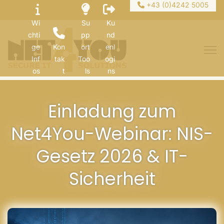
+43 (0)4242 5005
Wi
Su
Ku
chti
pp
nd
ge
Kon
ort
enl
Inf
tak
Too
ogi
os
t
ls
ns
Einladung zum
Net4You-Webinar: NIS-
Gesetz 2026 & IT-
Sicherheit