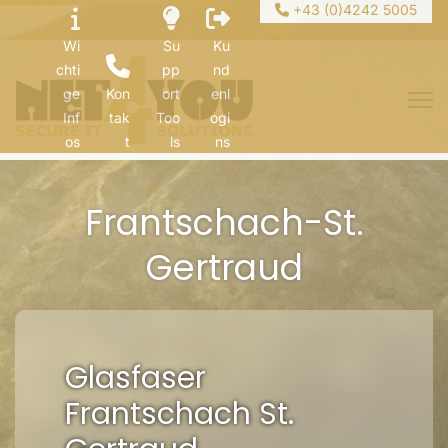
+43 (0)4242 5005
Wi
Su
Ku
chti
pp
nd
ge
Kon
ort
enl
Inf
tak
Too
ogi
os
t
ls
ns
Frantschach-St.
Gertraud
Glasfaser
Frantschach St.