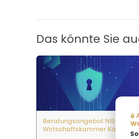
Das könnte Sie au
A
🤖
Beratungsangebot NISG der
We
Wirtschaftskammer Kärnten
So