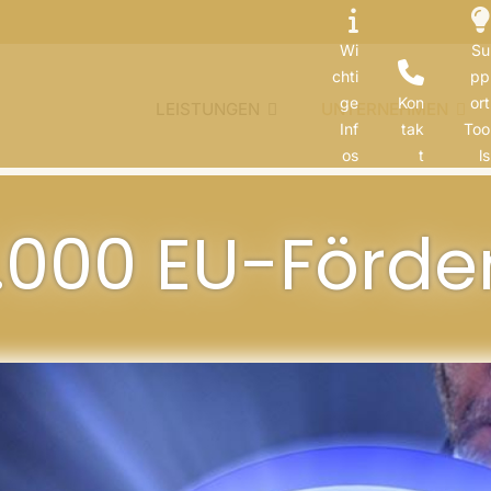
Wi
Su
chti
pp
ge
Kon
ort
LEISTUNGEN
UNTERNEHMEN
Inf
tak
Too
os
t
ls
.000 EU-Förd