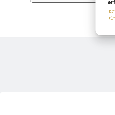
er
👉
👉