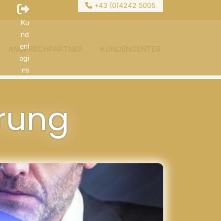
+43 (0)4242 5005
Ku
nd
enl
ANSPRECHPARTNER
KUNDENCENTER
ogi
ns
erung