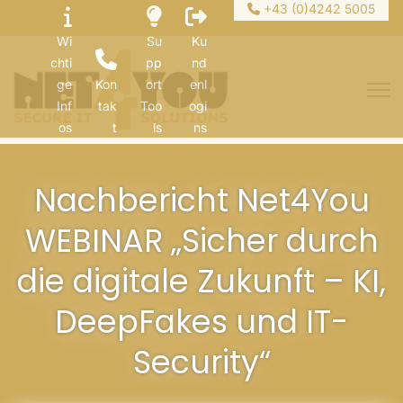
+43 (0)4242 5005
Wi
Su
Ku
chti
pp
nd
ge
Kon
ort
enl
Inf
tak
Too
ogi
os
t
ls
ns
Nachbericht Net4You
WEBINAR „Sicher durch
die digitale Zukunft – KI,
DeepFakes und IT-
Security“