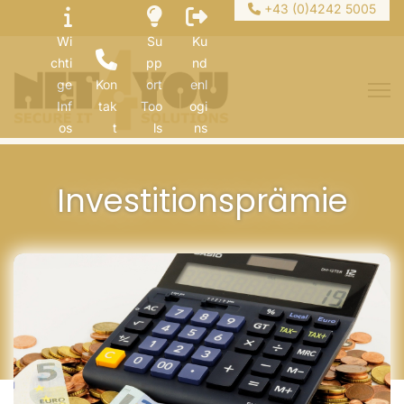
+43 (0)4242 5005
Wi
Su
Ku
chti
pp
nd
ge
Kon
ort
enl
Inf
tak
Too
ogi
os
t
ls
ns
Investitionsprämie