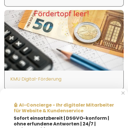
KMU Digital-Förderung
×
AI-Concierge - Ihr digitaler Mitarbeiter
🤖
für Website & Kundenservice
Sofort einsatzbereit |
DSGVO-konform |
ohne erfundene Antworten | 24/7 |