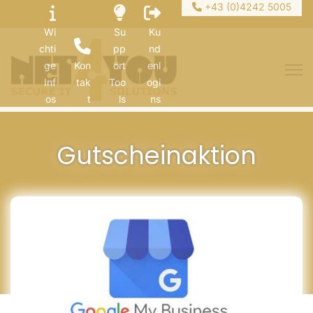
+43 (0)4242 5005
Wi
Su
Ku
chti
pp
nd
ge
Kon
ort
enl
Inf
tak
Too
ogi
os
t
ls
ns
Gutscheinaktion