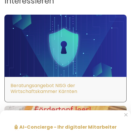
interessieren
Beratungsangebot NISG der
Wirtschaftskammer Kärnten
×
AI-Concierge - Ihr digitaler Mitarbeiter
🤖