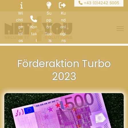
+43 (0)4242 5005
Wi
Su
Ku
chti
pp
nd
ge
Kon
ort
enl
Inf
tak
Too
ogi
os
t
ls
ns
Förderaktion Turbo
2023