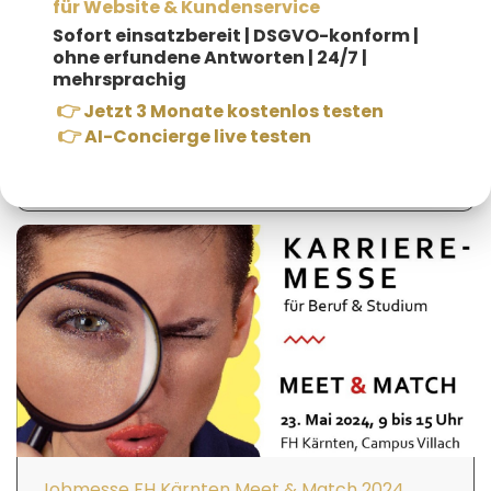
für Website & Kundenservice
Sofort einsatzbereit |
DSGVO-konform |
ohne erfundene Antworten | 24/7 |
mehrsprachig
👉
Jetzt 3 Monate kostenlos testen
👉
AI-Concierge live testen
KMU Digital-Förderung
Jobmesse FH Kärnten Meet & Match 2024