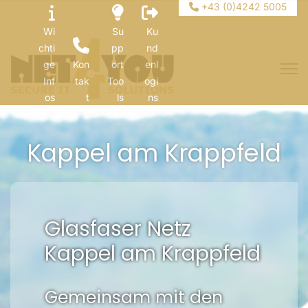
+43 (0)4242 5005
Wi
Su
Ku
chti
pp
nd
ge
Kon
ort
enl
Inf
tak
Too
ogi
os
t
ls
ns
Kappel am Krappfeld
Glasfaser Netz
Kappel am Krappfeld
Gemeinsam mit den