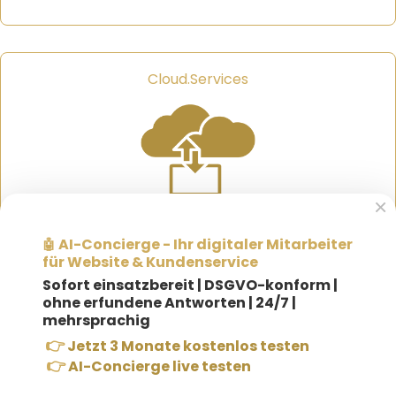
Cloud.Services
×
AI-Concierge - Ihr digitaler Mitarbeiter
🤖
für Website & Kundenservice
Sofort einsatzbereit |
DSGVO-konform |
ohne erfundene Antworten | 24/7 |
Internet
mehrsprachig
👉
Jetzt 3 Monate kostenlos testen
👉
AI-Concierge live testen