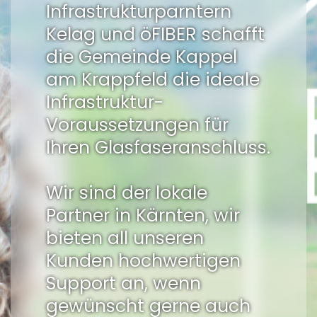
Infrastrukturparntern
Kelag und öFIBER schafft
die Gemeinde Kappel
am Krappfeld die ideale
Infrastruktur-
Voraussetzungen für
Ihren Glasfaseranschluss.
Wir sind der lokale
Partner in Kärnten, wir
bieten all unseren
Kunden hochwertigen
Support an, wenn
gewünscht gerne auch