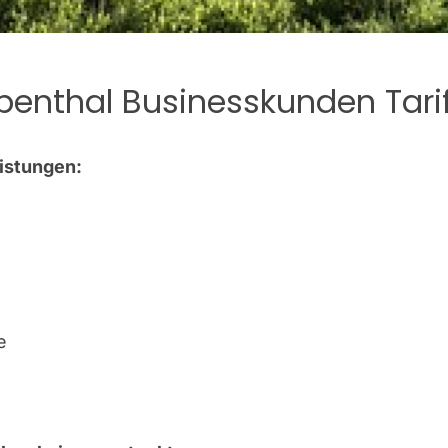
benthal Businesskunden Tari
eistungen:
e