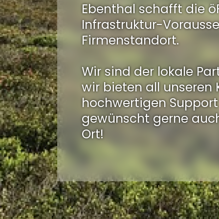
Ebenthal schafft die ö
Infrastruktur-Vorausse
Firmenstandort.
Wir sind der lokale Par
wir bieten all unseren
hochwertigen Support
gewünscht gerne auch
Ort!