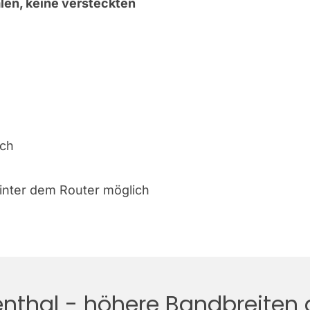
len, keine versteckten
ich
hinter dem Router möglich
nthal - höhere Bandbreiten 