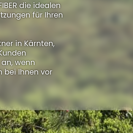
FIBER die idealen
tzungen für Ihren
tner in Kärnten,
 Kunden
 an, wenn
 bei Ihnen vor