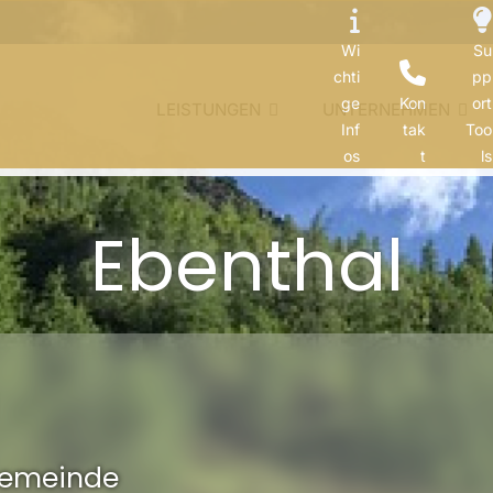
Wi
Su
chti
pp
ge
Kon
ort
LEISTUNGEN
UNTERNEHMEN
Inf
tak
Too
os
t
ls
Ebenthal
Gemeinde